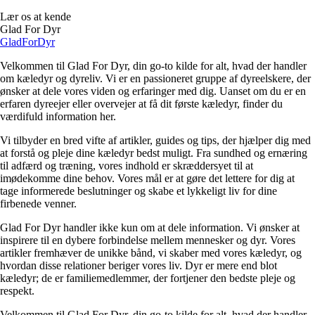
Lær os at kende
Glad For Dyr
GladFor
Dyr
Velkommen til Glad For Dyr, din go-to kilde for alt, hvad der handler
om kæledyr og dyreliv. Vi er en passioneret gruppe af dyreelskere, der
ønsker at dele vores viden og erfaringer med dig. Uanset om du er en
erfaren dyreejer eller overvejer at få dit første kæledyr, finder du
værdifuld information her.
Vi tilbyder en bred vifte af artikler, guides og tips, der hjælper dig med
at forstå og pleje dine kæledyr bedst muligt. Fra sundhed og ernæring
til adfærd og træning, vores indhold er skræddersyet til at
imødekomme dine behov. Vores mål er at gøre det lettere for dig at
tage informerede beslutninger og skabe et lykkeligt liv for dine
firbenede venner.
Glad For Dyr handler ikke kun om at dele information. Vi ønsker at
inspirere til en dybere forbindelse mellem mennesker og dyr. Vores
artikler fremhæver de unikke bånd, vi skaber med vores kæledyr, og
hvordan disse relationer beriger vores liv. Dyr er mere end blot
kæledyr; de er familiemedlemmer, der fortjener den bedste pleje og
respekt.
Velkommen til Glad For Dyr, din go-to kilde for alt, hvad der handler