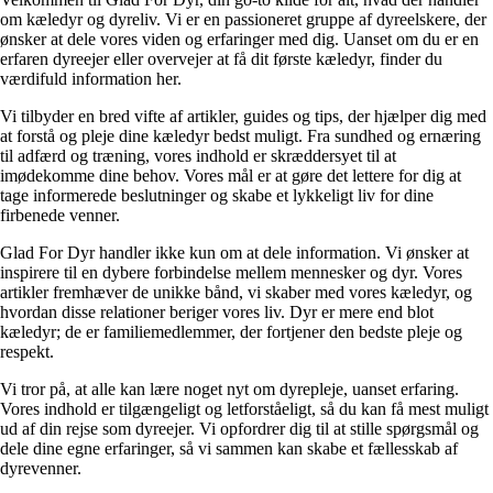
om kæledyr og dyreliv. Vi er en passioneret gruppe af dyreelskere, der
ønsker at dele vores viden og erfaringer med dig. Uanset om du er en
erfaren dyreejer eller overvejer at få dit første kæledyr, finder du
værdifuld information her.
Vi tilbyder en bred vifte af artikler, guides og tips, der hjælper dig med
at forstå og pleje dine kæledyr bedst muligt. Fra sundhed og ernæring
til adfærd og træning, vores indhold er skræddersyet til at
imødekomme dine behov. Vores mål er at gøre det lettere for dig at
tage informerede beslutninger og skabe et lykkeligt liv for dine
firbenede venner.
Glad For Dyr handler ikke kun om at dele information. Vi ønsker at
inspirere til en dybere forbindelse mellem mennesker og dyr. Vores
artikler fremhæver de unikke bånd, vi skaber med vores kæledyr, og
hvordan disse relationer beriger vores liv. Dyr er mere end blot
kæledyr; de er familiemedlemmer, der fortjener den bedste pleje og
respekt.
Vi tror på, at alle kan lære noget nyt om dyrepleje, uanset erfaring.
Vores indhold er tilgængeligt og letforståeligt, så du kan få mest muligt
ud af din rejse som dyreejer. Vi opfordrer dig til at stille spørgsmål og
dele dine egne erfaringer, så vi sammen kan skabe et fællesskab af
dyrevenner.